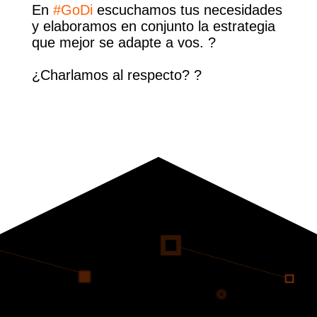
En
#GoDi
escuchamos tus necesidades
y elaboramos en conjunto la estrategia
que mejor se adapte a vos. ?⁣⁣⁣⁣⁣⁣⁣⁣⁣⁣⁣⁣⁣⁣⁣⁣⁣
¿Charlamos al respecto? ?⁣⁣⁣⁣⁣⁣⁣⁣⁣⁣⁣⁣⁣⁣⁣⁣⁣
⁣⁣⁣⁣⁣⁣⁣⁣⁣⁣⁣⁣⁣⁣ ⁣