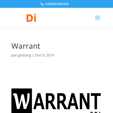
+5493424495345
Warrant
por
godiarg
|
Ene 9, 2019