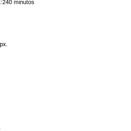
x:240 minutos
px.
)