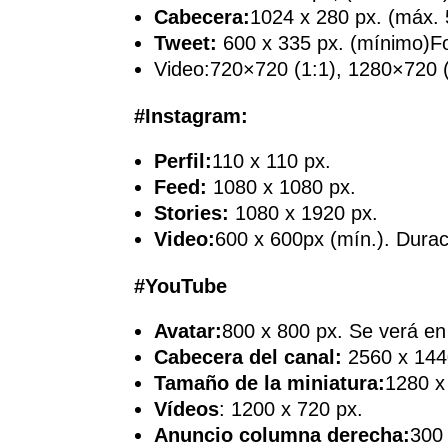
Cabecera:
1024 x 280 px. (máx.
Tweet:
600 x 335 px. (mínimo)F
Video:720×720 (1:1), 1280×720 (
#Instagram:
Perfil:
110 x 110 px.
Feed:
1080 x 1080 px.
Stories:
1080 x 1920 px.
Video:
600 x 600px (mín.). Dura
#YouTube
Avatar:
800 x 800 px. Se verá en
Cabecera del canal:
2560 x 144
Tamaño de la miniatura:
1280 x
Vídeos
: 1200 x 720 px.
Anuncio columna derecha:
300 