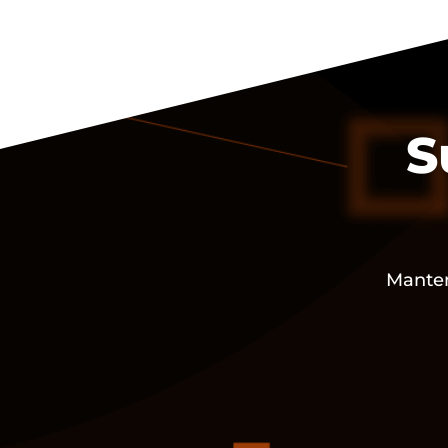
S
Manten