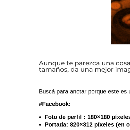
Aunque te parezca una cosa 
tamaños, da una mejor image
Buscá para anotar porque este es u
#Facebook:
Foto de perfil : 180×180 píxele
Portada:
820×312 píxeles (en o