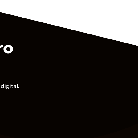
ro
igital.