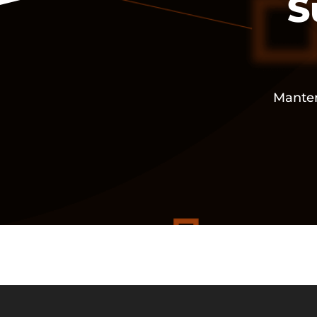
S
Manten