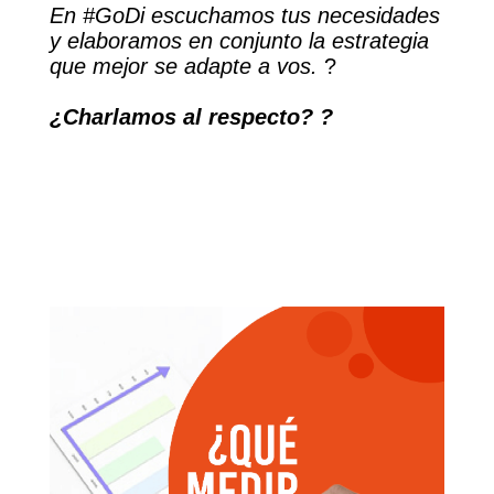
En #GoDi escuchamos tus necesidades
y elaboramos en conjunto la estrategia
que mejor se adapte a vos.
?⁣⁣⁣⁣⁣⁣⁣⁣⁣⁣⁣⁣⁣⁣⁣⁣⁣⁣⁣⁣⁣
¿Charlamos al respecto? ?⁣⁣⁣⁣⁣⁣⁣⁣⁣⁣⁣⁣⁣⁣⁣⁣⁣⁣⁣⁣⁣