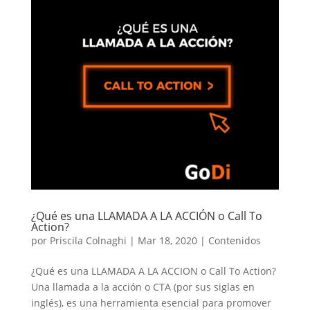
¿Qué es una LLAMADA A LA ACCIÓN o Call To
Action?
por
Priscila Colnaghi
|
Mar 18, 2020
|
Contenidos
¿Qué es una LLAMADA A LA ACCION o Call To Action?
Una llamada a la acción o CTA (por sus siglas en
inglés), es una herramienta esencial para promover