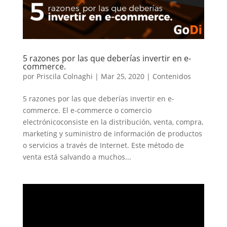
5 razones por las que deberías invertir en e-
commerce.
por
Priscila Colnaghi
|
Mar 25, 2020
|
Contenidos
5 razones por las que deberías invertir en e-
commerce. El e-commerce o comercio
electrónicoconsiste en la distribución, venta, compra,
marketing y suministro de información de productos
o servicios a través de Internet. Este método de
venta está salvando a muchos...