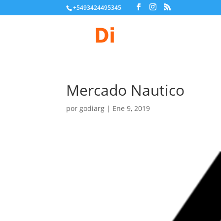
+5493424495345
Mercado Nautico
por
godiarg
|
Ene 9, 2019